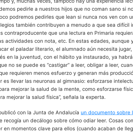
empo y, muchas veces, tampoco hay una experiencia lect
n
a
demos pedirle a nuestros hijos que no coman sano si no
c
i
co podremos pedirles que lean si nunca nos ven con un 
o
n
legios también contribuyen a menudo a que sea difícil i
a
l
“Es contraproducente que una lectura en Primaria requie
,
s actividades con nota, etc. En estas edades, aunque 
r
e
ar el paladar literario, el alumnado aún necesita jugar, 
l
a
s en la juventud, con el hábito ya instaurado, ya habr
c
i
que no se puede es “castigar” a leer, obligar a leer, cua
o
n
 que requieren menos esfuerzo y generan más producci
a
r es llevar las neuronas al gimnasio: esforzarse intelec
n
d
para mejorar la salud de la mente, como esforzarse fís
o
t
a mejorar la salud física”, señala la experta.
o
d
a
s
publicó con la Junta de Andalucía
un documento sobre 
l
e recogía un decálogo sobre cómo odiar leer. Cosas co
a
s
er en momentos clave para ellos (cuando acaban de lleg
a