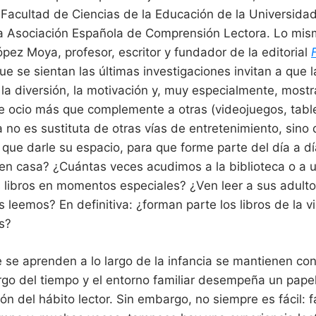
o
 Facultad de Ciencias de la Educación de la Universid
e
m
la Asociación Española de Comprensión Lectora. Lo mi
o
pez Moya, profesor, escritor y fundador de la editorial
c
i
ue se sientan las últimas investigaciones invitan a que l
o
n
a diversión, la motivación y, muy especialmente, mostra
a
l
 ocio más que complemente a otras (videojuegos, tablet
e
s
ra no es sustituta de otras vías de entretenimiento, sino
a
que darle su espacio, para que forme parte del día a d
p
e
en casa? ¿Cuántas veces acudimos a la biblioteca o a un
g
a
 libros en momentos especiales? ¿Ven leer a sus adult
d
o
s leemos? En definitiva: ¿forman parte los libros de la v
a
l
as?
p
r
o
 se aprenden a lo largo de la infancia se mantienen co
g
r
largo del tiempo y el entorno familiar desempeña un pap
a
m
ón del hábito lector. Sin embargo, no siempre es fácil: f
a