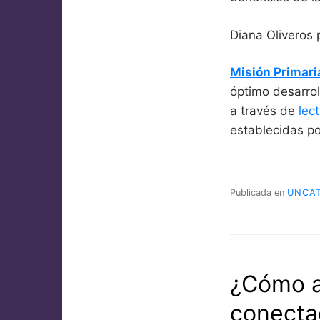
Diana Oliveros 
Misión Primari
óptimo desarrol
a través de
lec
establecidas po
Publicada en
UNCA
¿Cómo a
conecta