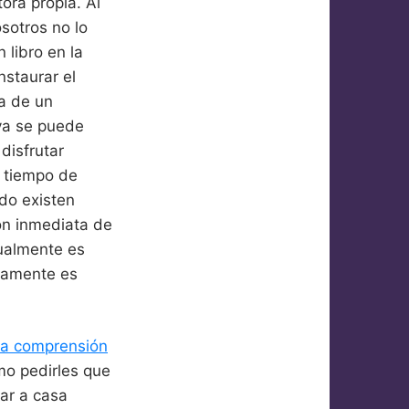
ora propia. Al
sotros no lo
libro en la
nstaurar el
ra de un
ya se puede
disfrutar
á tiempo de
ndo existen
ón inmediata de
tualmente es
icamente es
la comprensión
mo pedirles que
ar a casa