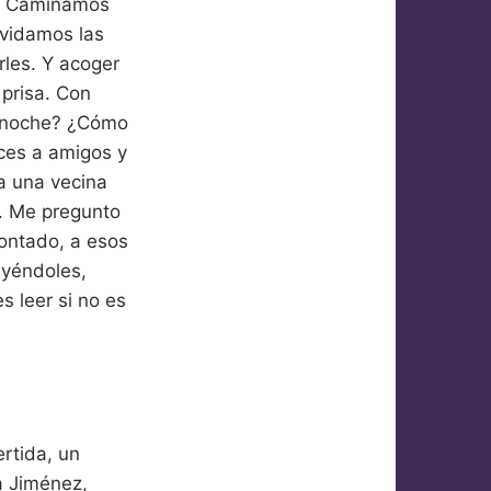
.
Caminamos
lvidamos las
les. Y acoger
 prisa. Con
la noche? ¿Cómo
ces a amigos y
 a una vecina
s. Me pregunto
contado, a esos
leyéndoles,
s leer si no es
ertida, un
a Jiménez,