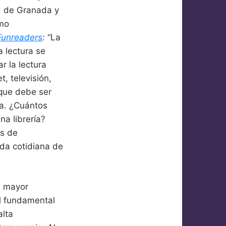
ad de Granada y
smo
Funreaders
:
“La
a lectura se
r la lectura
, televisión,
 que debe ser
ía. ¿Cuántos
a librería?
os de
ida cotidiana de
n mayor
el fundamental
alta