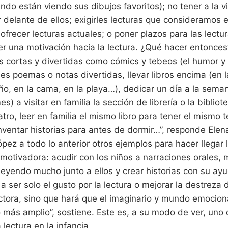
s
do están viendo sus dibujos favoritos); no tener a la vis
i
g
er delante de ellos; exigirles lecturas que consideramos 
n
a
 ofrecer lecturas actuales; o poner plazos para las lectur
t
r una motivación hacia la lectura. ¿Qué hacer entonces
u
r
les cortas y divertidas como cómics y tebeos (el humor y
a
s
les poemas o notas divertidas, llevar libros encima (en l
a
p
ño, en la cama, en la playa…), dedicar un día a la seman
a
r
) a visitar en familia la sección de librería o la biblio
t
teatro, leer en familia el mismo libro para tener el mismo
i
r
nventar historias para antes de dormir…”, responde Elen
d
e
ez a todo lo anterior otros ejemplos para hacer llegar l
u
n
motivadora: acudir con los niños a narraciones orales, 
a
l
yendo mucho junto a ellos y crear historias con su ayu
e
a ser solo el gusto por la lectura o mejorar la destreza 
c
t
tora, sino que hará que el imaginario y mundo emociona
u
r
más amplio”, sostiene. Este es, a su modo de ver, uno 
a
g
 lectura en la infancia.