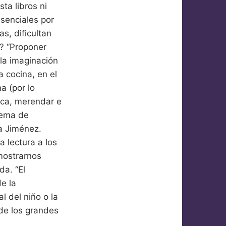
ta libros ni
esenciales por
as, dificultan
? “Proponer
 la imaginación
a cocina, en el
a (por lo
teca, merendar e
 tema de
a Jiménez.
a lectura a los
mostrarnos
da. “El
de la
l del niño o la
de los grandes