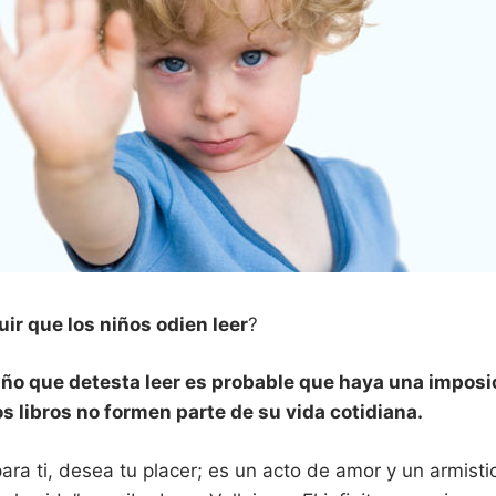
R
n
p
r
o
I
g
r
a
M
m
a
e
A
d
u
c
R
a
t
i
I
v
o
q
r que los niños odien leer
?
u
A
e
d
e
iño que detesta leer es probable que haya una imposic
B
s
os libros no formen parte de su vida cotidiana.
a
r
L
r
o
 para ti, desea tu placer; es un acto de amor y un armist
l
l