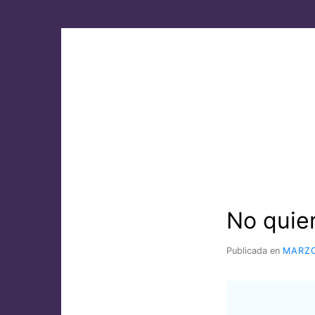
Saltar
al
contenido
No quier
Publicada en
MARZO