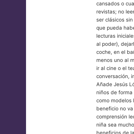
cansados o cuan
revistas; no le
ser clásicos sin
que pueda habe
lecturas inicia
al poder), dejar
coche, en el ba
menos uno al mes
ir al cine o el 
conversación, i
Añade Jesús Lóp
niños de forma 
como modelos le
beneficio no va 
comprensión lec
niña sea mucho 
beneficios de la