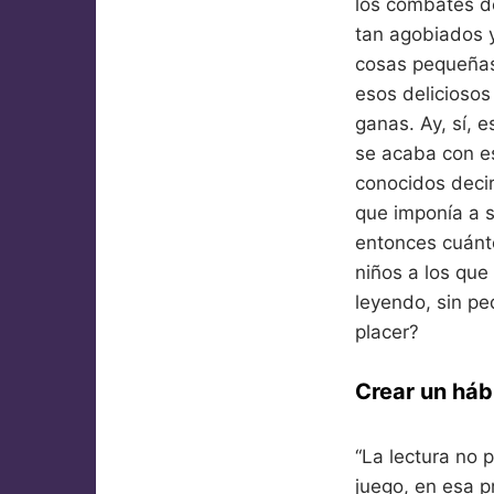
los combates de
tan agobiados 
cosas pequeñas
esos deliciosos
ganas. Ay, sí, 
se acaba con e
conocidos decir
que imponía a s
entonces cuánto
niños a los que 
leyendo, sin pe
placer?
Crear un háb
“La lectura no 
juego, en esa p