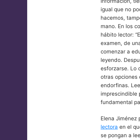
información, ti
igual que no po
hacemos, tampo
mano. En los co
hábito lector: 
examen, de una
comenzar a educ
leyendo. Despué
esforzarse. Lo 
otras opciones
endorfinas. Lee
imprescindible 
fundamental par
Elena Jiménez 
lectora
en el qu
se pongan a le