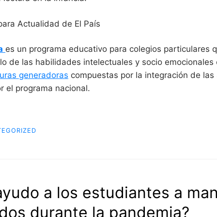
e
n
e
para Actualidad de El País
r
a
d
o
a
es un programa educativo para colegios particulares q
r
a
lo de las habilidades intelectuales y socio emocionale
.
turas generadoras
compuestas por la integración de las
r el programa nacional.
TEGORIZED
yudo a los estudiantes a ma
dos durante la pandemia?